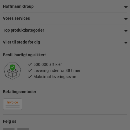
Footer
Hoffmann Group
Vores services
Top produktkategorier
Vi er til stede for dig
Bestil hurtigt og sikkert
500.000 artikler
Levering indenfor 48 timer
Maksimal leveringsevne
Betalingsmetoder
Følg os