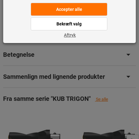
Tilføj til ønskeliste
Del artikel
Produktdetaljer
Betegnelse
Sammenlign med lignende produkter
Fra samme serie "KUB TRIGON"
Se alle