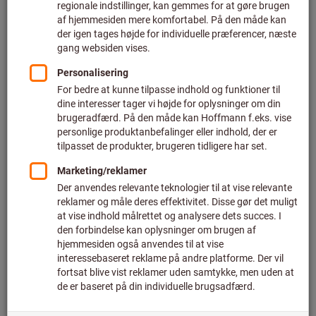
Pris pr. 1 styk
plus moms
plus fragt
Individuelle priser for erhvervskunder efter
login.
Antal
I varekurven
Anslået leveringstid: 2-3 uger
Bemærk venligst den forlængede leveringstid og den
begrænsede rådgivning:
Vi bestiller denne vare til dig direkte fra producenten, da
den ikke er en del af vores hovedsortiment og derfor ikke
er på lager hos os.
Info