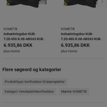
KOMET®
KOMET®
Indsætningsbor KUB-
Indsætningsbor KUB-
T.2D.450.R.08-ABS63 KUB
T.2D.480.R.08-ABS63 KUB
TRIGON -
TRIGON -
6.935,86 DKK
6.935,86 DKK
plus moms
plus moms
Flere søgeord og kategorier
Produkttype:
korthulsbor til skæreplatter
Kategori:
Vendeplattekorthulsbor
Mærke:
KOMET®