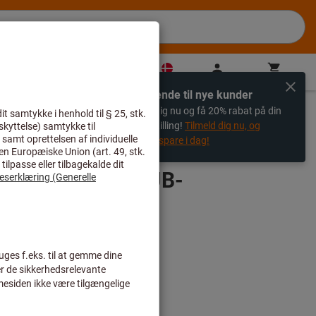
DK
(
da
)
Til login
Varekurv
Direkte køb
Udelukkende til nye kunder
%
Registrer dig nu og få 20% rabat på din
r
første bestilling!
Tilmeld dig nu, og
begynd at spare i dag!
 KUB Quatron KUB-
-K20