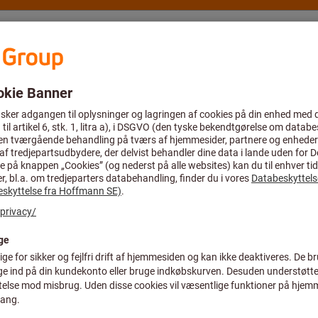
Rådgivning og support
Hoffmann Group
Tilbud %
tøj
Spiralbor og vendeplatte-korthulsbor
Vendeplattekorthulsbo
Vendeskærsbor
Q.2D.150.R.05
Art.-nr.:
U10 01502
Pris pr. 1 styk