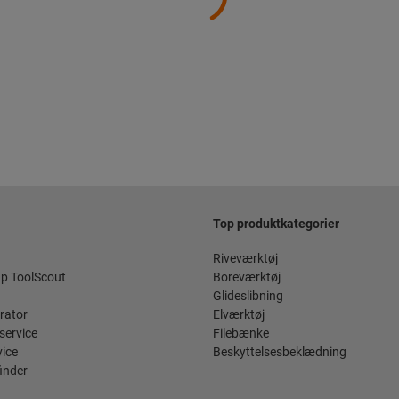
Top produktkategorier
Riveværktøj
p ToolScout
Boreværktøj
Glideslibning
rator
Elværktøj
service
Filebænke
vice
Beskyttelsesbeklædning
inder