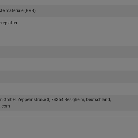
aste materiale (BVB)
æreplatter
im GmbH, Zeppelinstraße 3, 74354 Besigheim, Deutschland,
p.com