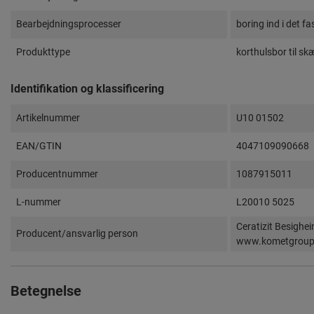
Bearbejdningsprocesser
boring ind i det f
Produkttype
korthulsbor til sk
Identifikation og klassificering
Artikelnummer
U10 01502
EAN/GTIN
4047109090668
Producentnummer
1087915011
L-nummer
L20010 5025
Ceratizit Besighe
Producent/ansvarlig person
www.kometgrou
Betegnelse