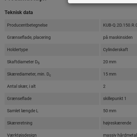
Teknisk data
Producentbetegnelse
KUB-Q.2D.150.R.
Grænseflade, placering
på maskinsiden
Holdertype
Cylinderskaft
Skaftdiameter D
20 mm
S
Skærediameter, min. D
15 mm
c
Antal skær, i alt
2
Grænseflade
skillepunkt 1
Samlet længde L
50 mm
Skæreretning
højreskærende
Værktøjsdesign
massiv hårdmetal