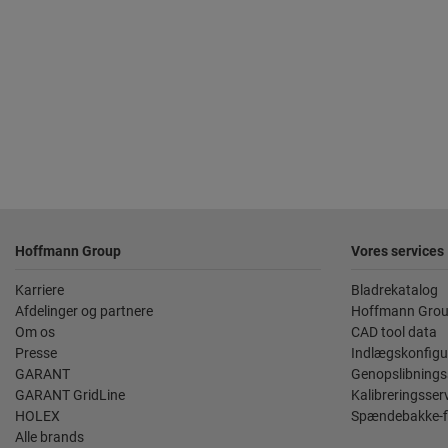
Footer
Hoffmann Group
Vores services
Karriere
Bladrekatalog
Afdelinger og partnere
Hoffmann Grou
Om os
CAD tool data
Presse
Indlægskonfigu
GARANT
Genopslibnings
GARANT GridLine
Kalibreringsser
HOLEX
Spændebakke-f
Alle brands