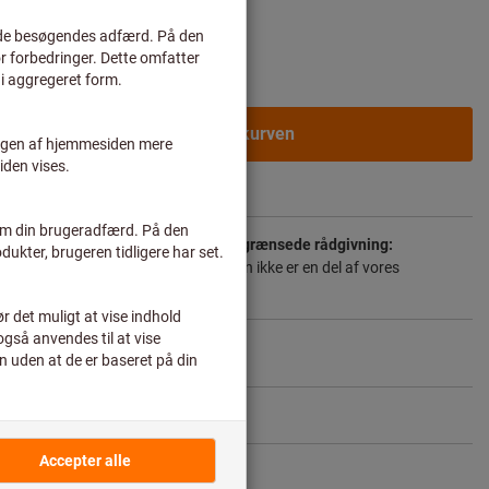
rvskunder efter
login.
I varekurven
r
 forlængede leveringstid og den begrænsede rådgivning:
 til dig direkte fra producenten, da den ikke er en del af vores
for ikke er på lager hos os.
Info
Del artikel