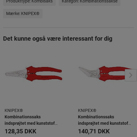
Produkttype:
Kombisaks
Kategori:
Kombinationssakse
Mærke:
KNIPEX®
Det kunne også være interessant for dig
KNIPEX®
KNIPEX®
Kombinationssaks
Kombinationssaks
indsprøjtet med kunststof
indsprøjtet med kunststof
190 mm
185 mm
128,35 DKK
140,71 DKK