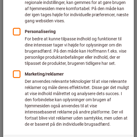
Pris pr. 1 styk
plus moms
plus fragt
Individuelle priser for erhvervskunder efter
login.
Antal
I varekurven
Videresendelse af levering
Anslået leveringstid: 1-2 uger
Bemærk venligst den forlængede leveringstid og den
begrænsede rådgivning:
Vi bestiller denne vare til dig direkte fra producenten, da
den ikke er en del af vores hovedsortiment og derfor ikke
er på lager hos os.
Info