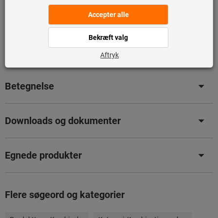
Tilføj til ønskeliste
Del artikel
Produktdetaljer
Betegnelse
Downloads og dokumenter
Egnede produkter
Flere søgeord og kategorier