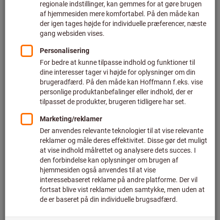
CNMG 120408
SUMOCHAM skæreplatte ICP
k7 IC908
Iscar
Iscar
Art.-nr.: 250271
Art.-nr.: 231740
Fra
Fra
120,10 DKK
790,56 DKK
plus moms
plus moms
4 varianter
58 varianter