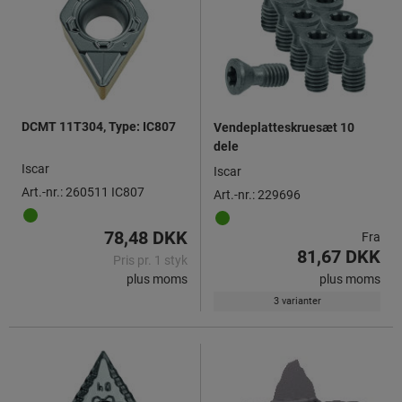
DCMT 11T304, Type: IC807
Vendeplatteskruesæt 10
dele
Iscar
Iscar
Art.-nr.: 260511 IC807
Art.-nr.: 229696
78,48 DKK
Fra
81,67 DKK
Pris pr. 1 styk
plus moms
plus moms
3 varianter