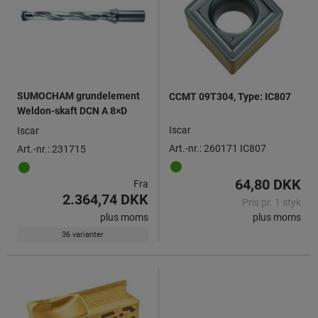
SUMOCHAM grundelement
CCMT 09T304, Type: IC807
Weldon-skaft DCN A 8×D
Iscar
Iscar
Art.-nr.: 260171 IC807
Art.-nr.: 231715
64,80 DKK
Fra
2.364,74 DKK
Pris pr. 1 styk
plus moms
plus moms
36 varianter