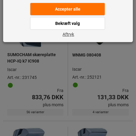
SUMOCHAM skæreplatte
WNMG 080408
HCP-IQ k7 IC908
Iscar
Iscar
Art.-nr.: 252121
Art.-nr.: 231745
Fra
Fra
833,76 DKK
131,33 DKK
plus moms
plus moms
56 varianter
4 varianter