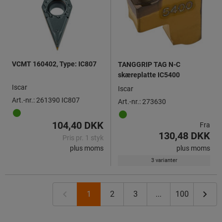
VCMT 160402, Type: IC807
TANGGRIP TAG N-C
skæreplatte IC5400
Iscar
Iscar
Art.-nr.: 261390 IC807
Art.-nr.: 273630
104,40 DKK
Fra
130,48 DKK
Pris pr. 1 styk
plus moms
plus moms
3 varianter
1
2
3
...
100