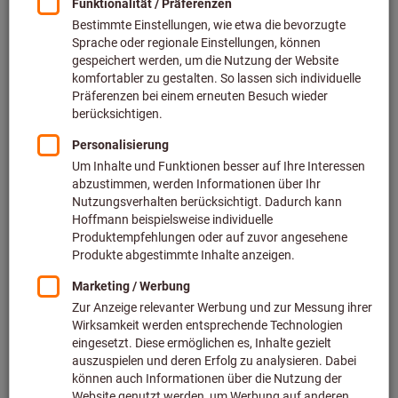
wird also zunächst auf die gewünschten Maße zugestellt.
Dabei wird im ersten Schritt eine plane Stirnseite zugestellt,
wobei sich das Werkzeug
senkrecht zur Drehachse
bewegt
(Plandrehen). Um den Durchmesser des Bauteils zu
verändern, wird im Anschluss das Längsdrehen verwendet.
Dabei bewegt sich das Werkzeug
parallel zur Drehachse
des
Werkstücks. Meist wird hier der gewünschte
Außendurchmesser hergestellt (Außendrehen), bei Rohren
oder Bohrungen kann allerdings auch der Innendurchmesser
bearbeitet werden (Innendrehen). Im Anschluss kann das
Werkstück wahlweise abgestochen werden oder
umgespannt und auf der noch unbearbeiteten Stirnseite auf
die gewünschte Gesamtlänge plangedreht.
Die hier beschriebenen Drehverfahren – also das
Längsdrehen und Plandrehen – sind der erste und wichtigste
Schritt, damit die Bauteile später ihre Funktion erfüllen
können. Zu den typischen Drehteilen aus Metall gehören