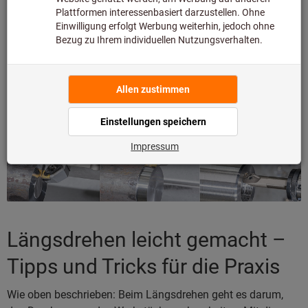
etwa Bolzen, Achsen, Wellen oder Flansche, die wichtige und
sicherheitsrelevante Funktionen in mechanischen
Baugruppen übernehmen. In diesem Beitrag erklären wir in
kurzen Schritt-für-Schritt-Anleitungen die wichtigsten
Grundlagen zu den drei Drehverfahren. Dabei geben wir
Ihnen einige wichtige Praxistipps und Faustformeln für die
Drehmaschine mit auf den Weg.
Längsdrehen leicht gemacht –
Tipps und Tricks für die Praxis
Wie oben beschrieben: Beim Längsdrehen geht es darum,