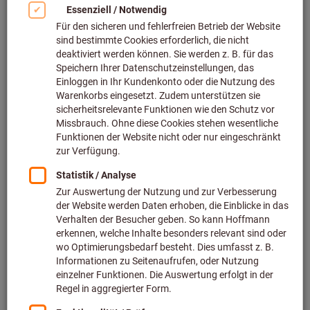
Drehverfahren auf einen
Blick
Beim Drehen geht es im Wesentlichen darum, ein rotierendes
Werkstück mithilfe eines Werkzeugs so zu bearbeiten, dass
es am Ende der gewünschten Form und Größe entspricht.
Dabei kommen – je nach geforderten Eigenschaften – ganz
unterschiedliche Verfahren zum Einsatz. Der erste
Fertigungsschritt auf dem Weg zum perfekten Drehteil ist
aber fast immer das Längsdrehen und Plandrehen. Die
beiden Drehverfahren erlauben es uns, das Drehteil in
seinem Durchmesser und seiner Länge auf die gewünschten
Bauteilabmessungen zu fertigen. Erst im Anschluss erfolgt
die weiterführende Bearbeitung des Bauteils, etwa durch das
Feindrehen, Stechdrehen, Rändeln, Glattwalzen oder
Gewindedrehen.
Das Ausgangs-Werkstück, meist ein zylindrisches Bauteil,