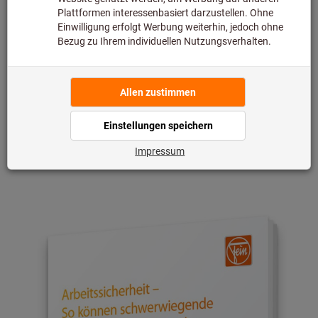
Winkelschleifer: Warum hier ein besonders hohes Risiko
besteht
Nach der Anmeldung können Sie das
Whitepaper direkt auf der Zielseite
kostenlos herunterladen: