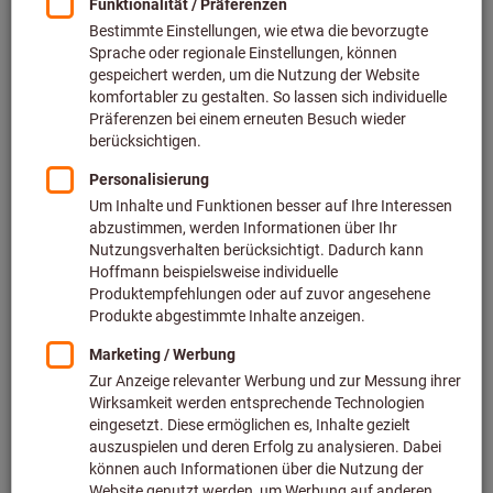
deutlich erhöhen können.
Lassen Sie sich inspirieren und
bleiben Sie wettbewerbsfähig – jetzt lesen und profitieren!
Unsere Expertentipps und Praxisbeispiele bieten Ihnen
wertvolle Impulse für die Zukunft Ihrer Fertigung.
Jetzt Potenziale von Connected Manufacturing nutzen
Zukunftssicher produzieren: Nachhaltigkeit und Innovation
in der Fertigung