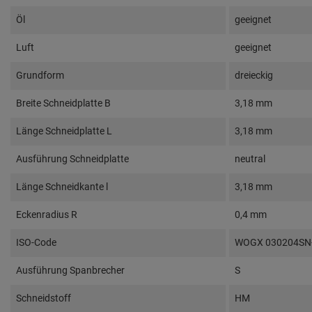
Öl
geeignet
Luft
geeignet
Grundform
dreieckig
Breite Schneidplatte B
3,18 mm
Länge Schneidplatte L
3,18 mm
Ausführung Schneidplatte
neutral
Länge Schneidkante l
3,18 mm
Eckenradius R
0,4 mm
ISO-Code
WOGX 030204SN
Ausführung Spanbrecher
S
Schneidstoff
HM