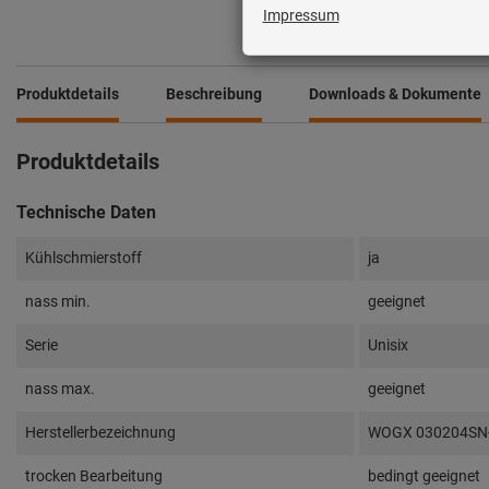
Produktdetails
Beschreibung
Downloads & Dokumente
Produktdetails
Technische Daten
Kühlschmierstoff
ja
nass min.
geeignet
Serie
Unisix
nass max.
geeignet
Herstellerbezeichnung
WOGX 030204SN
trocken Bearbeitung
bedingt geeignet