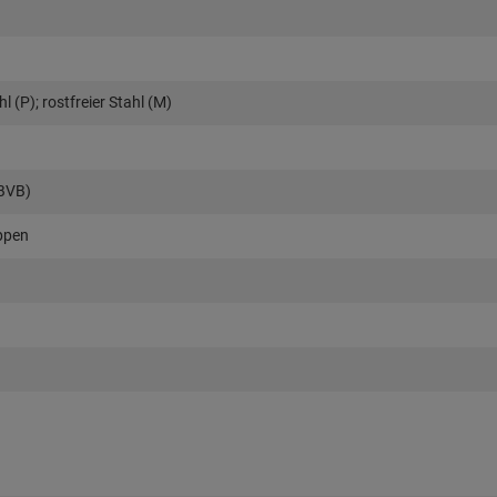
l (P); rostfreier Stahl (M)
(BVB)
ppen