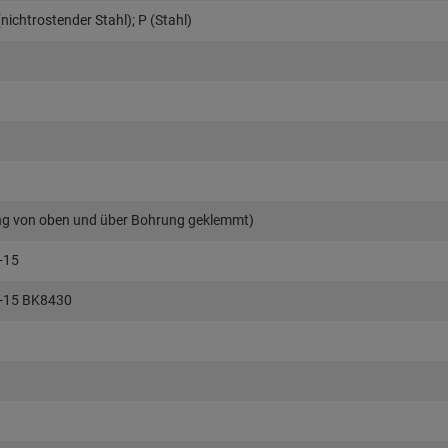
nichtrostender Stahl); P (Stahl)
ung von oben und über Bohrung geklemmt)
-15
-15 BK8430