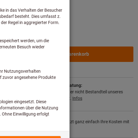
In den Warenkorb
 2-3 Wochen
ie Lieferzeit und eingeschränkte Beratung:
n wir für Sie direkt beim Hersteller, da er nicht Bestandteil unseres
nd somit nicht bei uns auf Lager liegt.
Infos
für Original Leistung
– Senken Sie jetzt ganz einfach Ihre Kosten mit
len Nachschleifservice.
Details