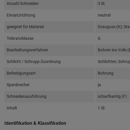
Anzahl Schneiden
3 St.
Einsatzrichtung
neutral
geeignet für Material
Grauguss (K); Stah
Toleranzklasse
G
Bearbeitungsverfahren
Bohren ins Volle 
Schlicht / Schrupp-Zuordnung
Schlichten; Schru
Befestigungsart
Bohrung
Spanbrecher
ja
Schneidenausführung
scharfkantig (F)
Inhalt
1 St.
Identifikation & Klassifikation