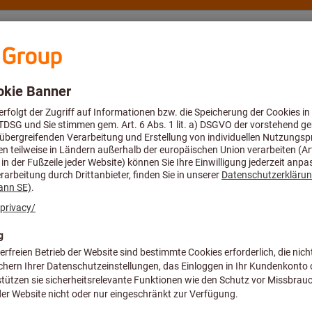
eratung und Support
Hoffmann Group
Angebote %
zeuge
Spiralbohrer & Wendeplatten-Vollbohrer
Wendeschneidplat
Dieses Produkt ist nur fü
HM-Bohrwende
BK8430
Artikel-Nr.:
W29 10150.048430