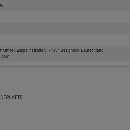
30
im GmbH, Zeppelinstraße 3, 74354 Besigheim, Deutschland,
p.com
NDEPLATTE