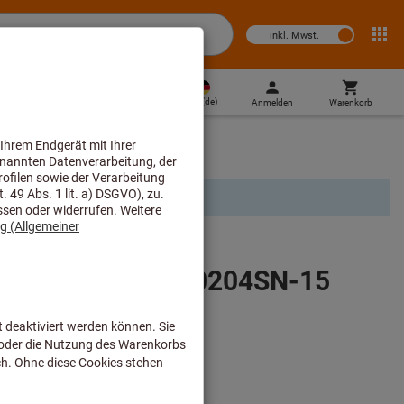
inkl. Mwst.
DE
(
de
)
Anmelden
Warenkorb
Direktkauf
ten für Vollbohrer
r Geschäftskunden verfügbar.
platte WOGX 030204SN-15