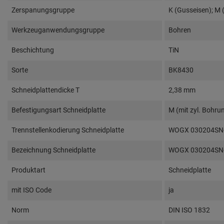
Zerspanungsgruppe
K (Gusseisen); M (
Werkzeuganwendungsgruppe
Bohren
Beschichtung
TiN
Sorte
BK8430
Schneidplattendicke T
2,38 mm
Befestigungsart Schneidplatte
M (mit zyl. Bohr
Trennstellenkodierung Schneidplatte
WOGX 030204SN
Bezeichnung Schneidplatte
WOGX 030204SN
Produktart
Schneidplatte
mit ISO Code
ja
Norm
DIN ISO 1832