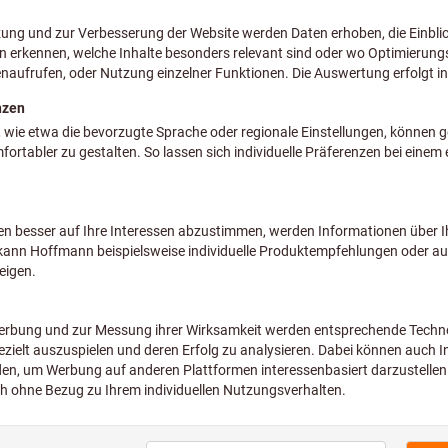
Preis pro 1 Stück
inkl. MwSt.
zzgl. Versandkosten
Netto: 28,55 €
Menge
Voraussichtliche Lieferzeit:
Bitte beachten Sie d
Diesen Artikel bestelle
Hauptsortiments ist u
Original-Nachschliff 
unserem professionel