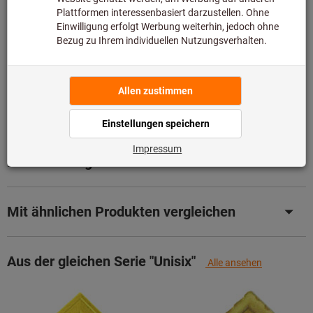
da er nicht Bestandteil unseres Hauptsortiments ist und
somit nicht bei uns auf Lager liegt.
Infos
Artikel merken
Artikel teilen
Produktdetails
Beschreibung
Mit ähnlichen Produkten vergleichen
Aus der gleichen Serie "Unisix"
Alle ansehen