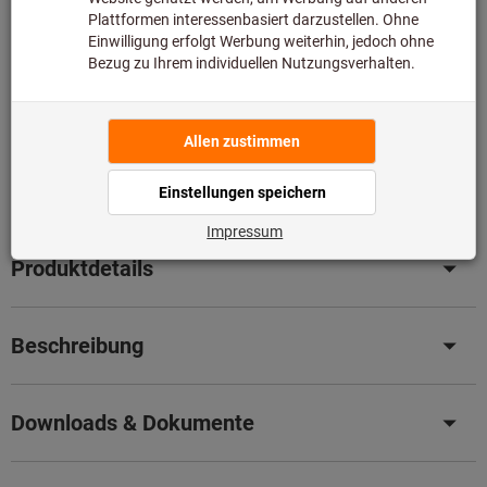
somit nicht bei uns auf Lager liegt.
Infos
Original-Nachschliff für Original Leistung
– Senken Sie
jetzt ganz einfach Ihre Kosten mit unserem
professionellen Nachschleifservice.
Details
Artikel merken
Artikel teilen
Produktdetails
Beschreibung
Downloads & Dokumente