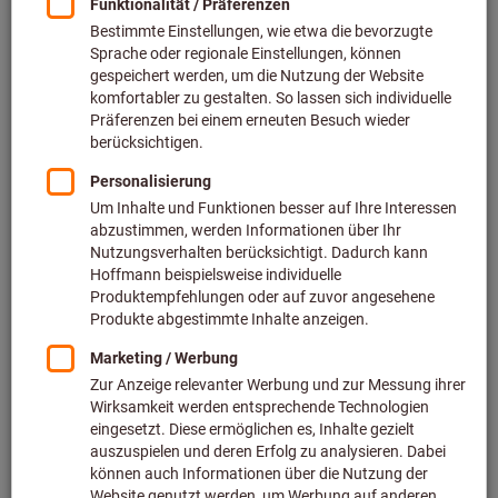
Preis pro 1 Stück
inkl. MwSt.
zzgl. Versandkosten
Netto: 544,50 €
Menge
In den Warenkorb
Voraussichtliche Lieferzeit: 2-3 Wochen
Bitte beachten Sie die Lieferzeit und eingeschränkte
Beratung:
Diesen Artikel bestellen wir für Sie direkt beim Hersteller,
da er nicht Bestandteil unseres Hauptsortiments ist und