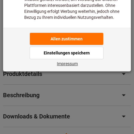
somit nicht bei uns auf Lager liegt.
Infos
Original-Nachschliff für Original Leistung
– Senken Sie
jetzt ganz einfach Ihre Kosten mit unserem
professionellen Nachschleifservice.
Details
Artikel merken
Artikel teilen
Produktdetails
Beschreibung
Downloads & Dokumente