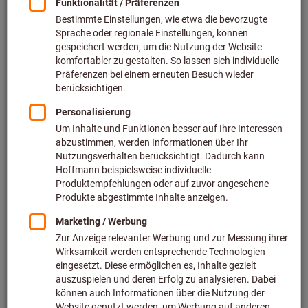
Preis pro 1 Stück
inkl. MwSt.
zzgl. Versandkosten
Netto: 1.354,00 €
Menge
In den Warenkorb
Voraussichtliche Lieferzeit: 2-3 Wochen
Bitte beachten Sie die Lieferzeit und eingeschränkte
Beratung:
Diesen Artikel bestellen wir für Sie direkt beim Hersteller,
da er nicht Bestandteil unseres Hauptsortiments ist und