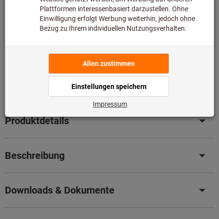
somit nicht bei uns auf Lager liegt.
Infos
Original-Nachschliff für Original Leistung
– Senken Sie
jetzt ganz einfach Ihre Kosten mit unserem
professionellen Nachschleifservice.
Details
Artikel merken
Artikel teilen
Produktdetails
Beschreibung
Downloads & Dokumente