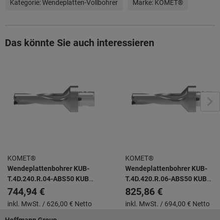
Kategorie:
Wendeplatten-Vollbohrer
Marke:
KOMET®
Das könnte Sie auch interessieren
KOMET®
KOMET®
Wendeplattenbohrer KUB-
Wendeplattenbohrer KUB-
T.4D.240.R.04-ABS50 KUB
T.4D.420.R.06-ABS50 KUB
TRIGON -
TRIGON -
744,94 €
825,86 €
inkl. MwSt. /
626,00 € Netto
inkl. MwSt. /
694,00 € Netto
Fußzeile