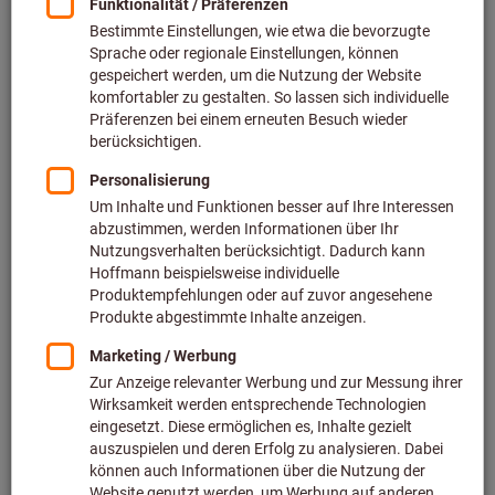
Preis pro 1 Stück
inkl. MwSt.
zzgl. Versandkosten
Netto: 525,40 €
Menge
In den Warenkorb
Voraussichtliche Lieferzeit: 2-3 Wochen
Bitte beachten Sie die Lieferzeit und eingeschränkte
Beratung:
Diesen Artikel bestellen wir für Sie direkt beim Hersteller,
da er nicht Bestandteil unseres Hauptsortiments ist und