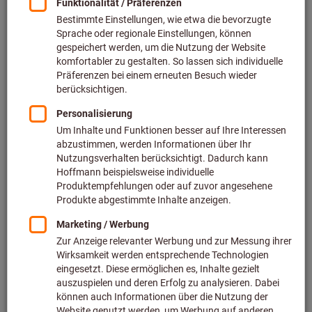
Preis pro 1 Stück
inkl. MwSt.
zzgl. Versandkosten
Netto: 7,60 €
Menge
In den Warenkorb
Voraussichtliche Lieferzeit: 2-3 Wochen
Bitte beachten Sie die Lieferzeit und eingeschränkte
Beratung:
Diesen Artikel bestellen wir für Sie direkt beim Hersteller,
da er nicht Bestandteil unseres Hauptsortiments ist und