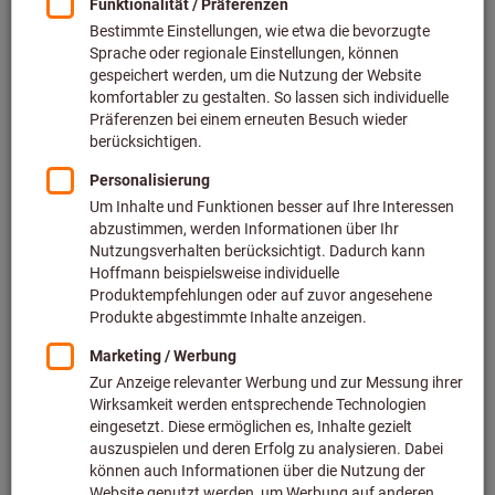
Preis pro 1 Stück
inkl. MwSt.
zzgl. Versandkosten
Netto: 363,80 €
Menge
In den Warenkorb
Voraussichtliche Lieferzeit: 2-3 Wochen
Bitte beachten Sie die Lieferzeit und eingeschränkte
Beratung:
Diesen Artikel bestellen wir für Sie direkt beim Hersteller,
da er nicht Bestandteil unseres Hauptsortiments ist und
somit nicht bei uns auf Lager liegt.
Infos