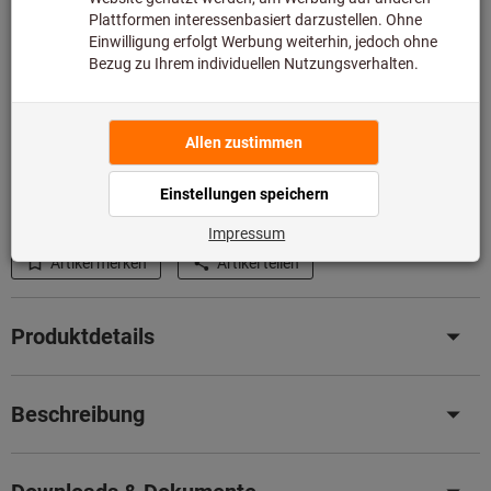
Beratung:
Diesen Artikel bestellen wir für Sie direkt beim Hersteller,
da er nicht Bestandteil unseres Hauptsortiments ist und
somit nicht bei uns auf Lager liegt.
Infos
Original-Nachschliff für Original Leistung
– Senken Sie
jetzt ganz einfach Ihre Kosten mit unserem
professionellen Nachschleifservice.
Details
Artikel merken
Artikel teilen
Produktdetails
Beschreibung