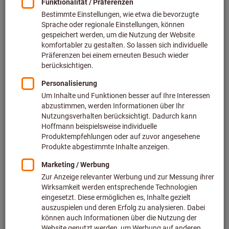
Preis pro 1 Stück
inkl. MwSt.
zzgl. Versandkosten
Netto: 13,73 €
Menge
In den Warenkorb
Voraussichtliche Lieferzeit: 1-2 Wochen
Bitte beachten Sie die Lieferzeit und eingeschränkte
Beratung:
Diesen Artikel bestellen wir für Sie direkt beim Hersteller,
da er nicht Bestandteil unseres Hauptsortiments ist und