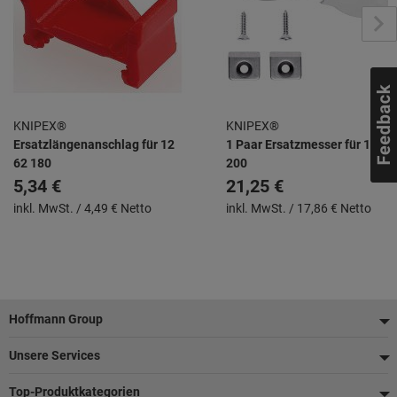
KNIPEX®
KNIPEX®
Ersatzlängenanschlag für 12
1 Paar Ersatzmesser für 12 40
62 180
200
5,34 €
21,25 €
inkl. MwSt. /
4,49 € Netto
inkl. MwSt. /
17,86 € Netto
Fußzeile
Hoffmann Group
Unsere Services
Top-Produktkategorien