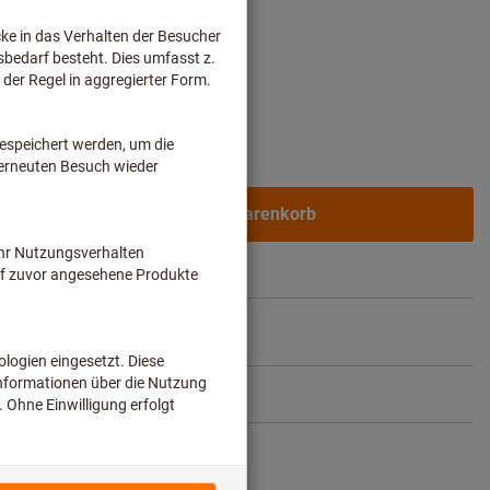
In den Warenkorb
.
1-2 Werktage
ikel teilen
Blätterkatalog