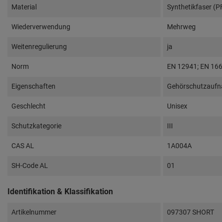
Material
Synthetikfaser (P
Wiederverwendung
Mehrweg
Weitenregulierung
ja
Norm
EN 12941; EN 16
Eigenschaften
Gehörschutzauf
Geschlecht
Unisex
Schutzkategorie
III
CAS AL
1A004A
SH-Code AL
01
Identifikation & Klassifikation
Artikelnummer
097307 SHORT