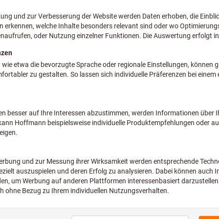
inkl. MwSt.
zzgl. Versandkosten
Netto: 51,50 €
Typ:
SHORT
LONG
Menge
Lieferzeit ca
Sofort lieferbar
Artikel merken
Art
Services & Produktberater