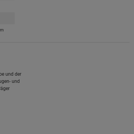
om
be und der
Augen- und
räger