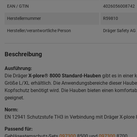
EAN / GTIN
4026056008742
Herstellernummer
R59810
Hersteller/verantwortliche Person
Dräger Safety AG
Beschreibung
Ausführung:
Die Dräger
X-plore® 8000 Standard-Hauben
gibt es in einer
Größe L/XL erhältlich. Die Anwendungsbereiche dieser Hauben
Kopfschutz benötigt wird. Die Hauben bieten einen komfortable
geeignet.
Norm:
EN 12941 Schutzstufe TH3 in Verbindung mit Dräger X-plore
Passend für:
Gebläseatemschutz-Sets
097300
8500 und
097300
8700.