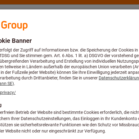
eratung und Support
Hoffmann Group
Angebote %
ebläseatemschutz
Standardhaube 
SHORT
Artikel-Nr.:
097307 SHORT
Preis pro 1 Stück