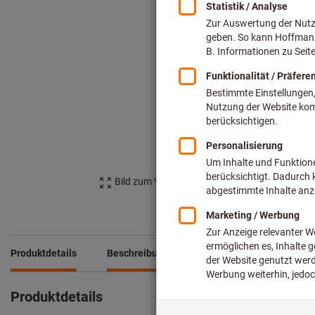
Bild zum Vergrößern anklicken
Produktdetails
Beschreibung
Downloads & Dokumente
Produktdetails