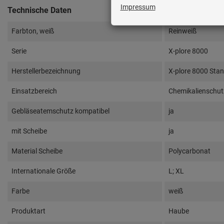
Technische Daten
Farbton, weiß
Reinweiß
Serie
X-plore 8000
Herstellerbezeichnung
X-plore 8000 Sta
Einsatzbereich
Chemikalienschut
Gebläseatemschutz kompatibel
ja
mit Scheibe
ja
Material Scheibe
Polycarbonat
Internationale Größe
L; XL
Farbe
weiß
Produktart
Haube