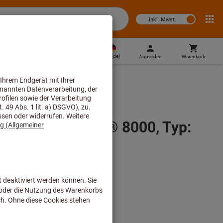
inkl. Mwst.
DE
(
de
)
Anmelden
Warenkorb
Direktkauf
Gr. L/XL X-plore® 8000, Typ: