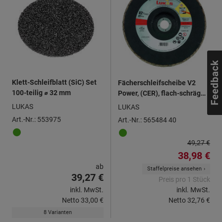
Klett-Schleifblatt (SiC) Set
Fächerschleifscheibe V2
100-teilig ⌀ 32 mm
Power, (CER), flach-schräg
für INOX, ⌀ 230 mm, Körnung:
LUKAS
LUKAS
40
Art.-Nr.: 553975
Art.-Nr.: 565484 40
49,27 €
38,98 €
ab
Staffelpreise ansehen
39,27 €
Preis pro 1 Stück
inkl. MwSt.
inkl. MwSt.
Netto
33,00 €
Netto
32,76 €
8 Varianten