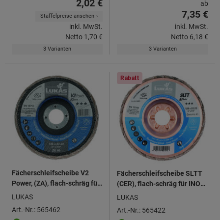
2,02 €
ab
7,35 €
Staffelpreise ansehen
inkl. MwSt.
inkl. MwSt.
Netto
1,70 €
Netto
6,18 €
3 Varianten
3 Varianten
Rabatt
Fächerschleifscheibe V2
Fächerschleifscheibe SLTT
Power, (ZA), flach-schräg für
(CER), flach-schräg für INOX
Stahl ⌀ 125 mm
⌀ 125 mm
LUKAS
LUKAS
Art.-Nr.: 565462
Art.-Nr.: 565422