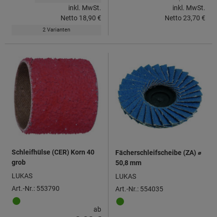
inkl. MwSt.
inkl. MwSt.
Netto
18,90 €
Netto
23,70 €
2 Varianten
Schleifhülse (CER) Korn 40
Fächerschleifscheibe (ZA) ⌀
grob
50,8 mm
LUKAS
LUKAS
Art.-Nr.: 553790
Art.-Nr.: 554035
ab