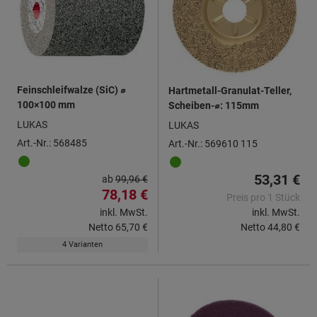
Feinschleifwalze (SiC) ⌀
Hartmetall-Granulat-Teller,
100×100 mm
Scheiben-⌀: 115mm
LUKAS
LUKAS
Art.-Nr.: 568485
Art.-Nr.: 569610 115
53,31 €
ab
99,96 €
78,18 €
Preis pro 1 Stück
inkl. MwSt.
inkl. MwSt.
Netto
65,70 €
Netto
44,80 €
4 Varianten