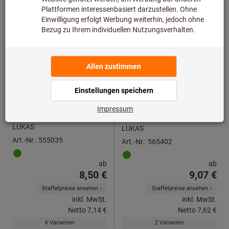
Fächerschleifer (A) Korn 150
Fächerschleifscheibe SLTT
(ZA), flach-schräg für Stahl ⌀
125 mm
LUKAS
LUKAS
Art.-Nr.: 555035
Art.-Nr.: 565402
ab
ab
8,50 €
9,07 €
Staffelpreise ansehen
Staffelpreise ansehen
inkl. MwSt.
inkl. MwSt.
Netto
7,14 €
Netto
7,62 €
6 Varianten
2 Varianten