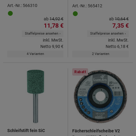
Art.-Nr.: 566310
Art.-Nr.: 565412
ab
14,92 €
ab
10,64 €
11,78 €
7,35 €
Staffelpreise ansehen
Staffelpreise ansehen
inkl. MwSt.
inkl. MwSt.
Netto
9,90 €
Netto
6,18 €
4 Varianten
2 Varianten
Rabatt
Schleifstift fein SiC
Fächerschleifscheibe V2