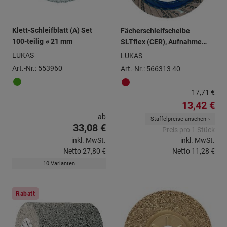
Klett-Schleifblatt (A) Set
Fächerschleifscheibe
100-teilig ⌀ 21 mm
SLTflex (CER), Aufnahme
M14, ⌀ 125 mm, Körnung: 40
LUKAS
LUKAS
Art.-Nr.: 553960
Art.-Nr.: 566313 40
17,71 €
13,42 €
ab
Staffelpreise ansehen
33,08 €
Preis pro 1 Stück
inkl. MwSt.
inkl. MwSt.
Netto
27,80 €
Netto
11,28 €
10 Varianten
Rabatt