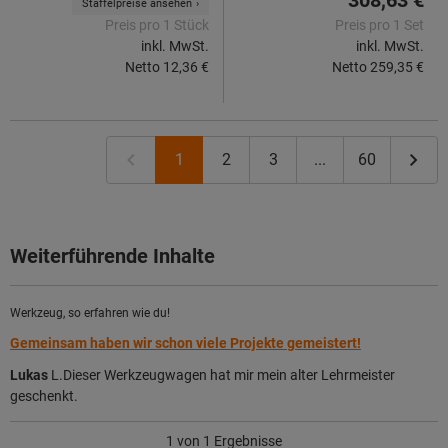
Staffelpreise ansehen
Preis pro 1 Stück
Preis pro 1 Set
inkl. MwSt.
inkl. MwSt.
Netto
12,36 €
Netto
259,35 €
1
2
3
...
60
Weiterführende Inhalte
Werkzeug, so erfahren wie du!
Gemeinsam haben wir schon viele Projekte gemeistert!
Lukas
L.Dieser Werkzeugwagen hat mir mein alter Lehrmeister
geschenkt.
1
von 1 Ergebnisse