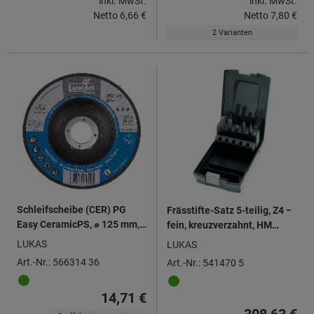
inkl. MwSt.
inkl. MwSt.
Netto
6,66 €
Netto
7,80 €
2 Varianten
Schleifscheibe (CER) PG
Frässtifte-Satz 5-teilig, Z4 −
Easy CeramicPS, ⌀ 125 mm,
fein, kreuzverzahnt, HM
Körnung: 36
TiAlN, Anzahl Frässtifte: 5
LUKAS
LUKAS
Art.-Nr.: 566314 36
Art.-Nr.: 541470 5
14,71 €
308,63 €