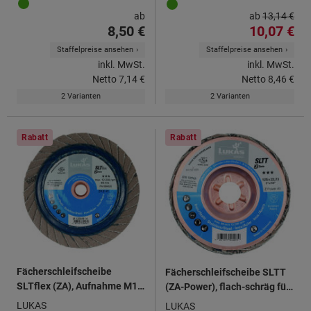
ab
ab
13,14 €
8,50 €
10,07 €
Staffelpreise ansehen
Staffelpreise ansehen
inkl. MwSt.
inkl. MwSt.
Netto
7,14 €
Netto
8,46 €
2 Varianten
2 Varianten
Rabatt
Rabatt
Fächerschleifscheibe
Fächerschleifscheibe SLTT
SLTflex (ZA), Aufnahme M14
(ZA-Power), flach-schräg für
⌀ 125 mm
Stahl und INOX ⌀ 125 mm
LUKAS
LUKAS