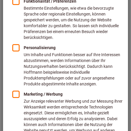
Klein-Schleifstift fein AD-AW
Frässtift beschichtet Z4 −
fein, kreuzverzahnt HM TiAlN
LUKAS
LUKAS
Art.-Nr.: 551510
Art.-Nr.: 540560
ab
ab
2,63 €
47,86 €
inkl. MwSt.
inkl. MwSt.
Netto
2,21 €
Netto
40,22 €
13 Varianten
25 Varianten