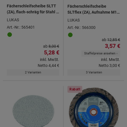
Fächerschleifscheibe SLTT
Fächerschleifscheibe
(ZA), flach-schräg für Stahl ⌀
SLTflex (ZA), Aufnahme M14
115 mm
⌀ 115 mm
LUKAS
LUKAS
Art.-Nr.: 565401
Art.-Nr.: 566300
ab
12,85 €
3,57 €
ab
8,00 €
5,28 €
Staffelpreise ansehen
inkl. MwSt.
inkl. MwSt.
Netto
4,44 €
Netto
3,00 €
2 Varianten
3 Varianten
Rabatt