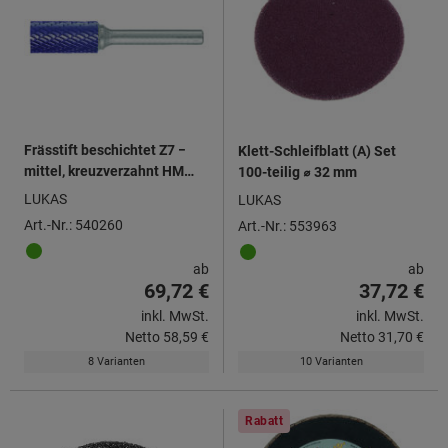
Frässtift beschichtet Z7 −
Klett-Schleifblatt (A) Set
mittel, kreuzverzahnt HM
100-teilig ⌀ 32 mm
TiAlN
LUKAS
LUKAS
Art.-Nr.: 540260
Art.-Nr.: 553963
ab
ab
69,72 €
37,72 €
inkl. MwSt.
inkl. MwSt.
Netto
58,59 €
Netto
31,70 €
8 Varianten
10 Varianten
Rabatt