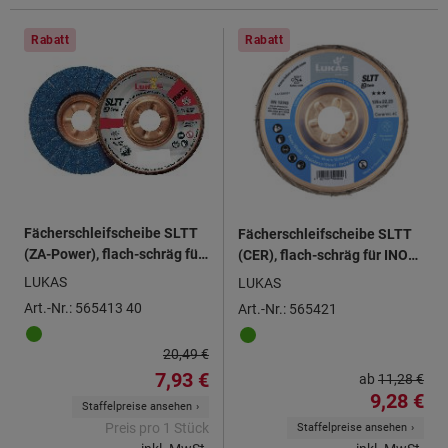
Rabatt
Rabatt
Fächerschleifscheibe SLTT
Fächerschleifscheibe SLTT
(ZA-Power), flach-schräg für
(CER), flach-schräg für INOX
Stahl und INOX, ⌀ 178 mm,
⌀ 115 mm
LUKAS
LUKAS
Körnung: 40
Art.-Nr.: 565413 40
Art.-Nr.: 565421
20,49 €
7,93 €
ab
11,28 €
9,28 €
Staffelpreise ansehen
Preis pro 1 Stück
Staffelpreise ansehen