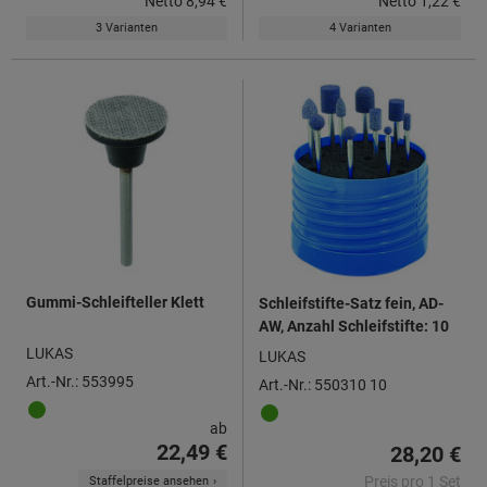
Netto
8,94 €
Netto
1,22 €
3 Varianten
4 Varianten
Gummi-Schleifteller Klett
Schleifstifte-Satz fein, AD-
AW, Anzahl Schleifstifte: 10
LUKAS
LUKAS
Art.-Nr.: 553995
Art.-Nr.: 550310 10
ab
22,49 €
28,20 €
Preis pro 1 Set
Staffelpreise ansehen