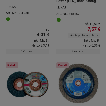
Power, (CER), flach-schräg
für INOX ⌀ 125 mm
LUKAS
LUKAS
Art.-Nr.: 551780
Art.-Nr.: 565482
ab
12,50 €
7,57 €
ab
4,01 €
Staffelpreise ansehen
inkl. MwSt.
inkl. MwSt.
Netto
3,37 €
Netto
6,36 €
5 Varianten
2 Varianten
Rabatt
Rabatt