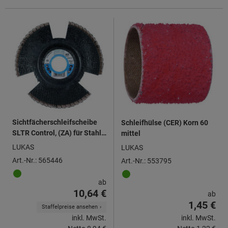
Sichtfächerschleifscheibe
Schleifhülse (CER) Korn 60
SLTR Control, (ZA) für Stahl
mittel
und INOX ⌀ 125 mm
LUKAS
LUKAS
Art.-Nr.: 565446
Art.-Nr.: 553795
ab
10,64 €
ab
1,45 €
Staffelpreise ansehen
inkl. MwSt.
inkl. MwSt.