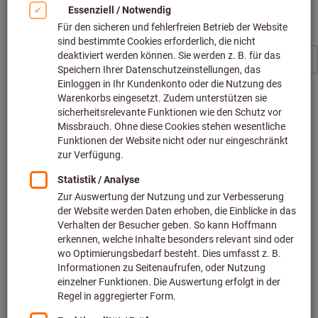
KOMET®
KOMET®
KOMET®
KOMET®Unisix
Wendeschneidplatte BK8425
Wendeschneidplatte BK8425
ab
26,41 €
ab
21,96 €
inkl. MwSt. /
22,19 € Netto
inkl. MwSt. /
18,45 € Netto
Filtern & Sortieren
2426
Produkte