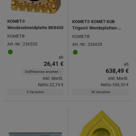
KOMET®
KOMET® KOMET KUB
Wendeschneidplatte BK8430
Trigon® Wendeplatten-
Vollbohrer mit ABS® Schaft,
KOMET®
KOMET®
für Wendeschneidplatten
Art.-Nr.: 236535
Art.-Nr.: 236635
WOEX
ab
26,41 €
ab
638,49 €
Staffelpreise ansehen
inkl. MwSt.
inkl. MwSt.
Netto
22,19 €
Netto
536,55 €
5 Varianten
38 Varianten