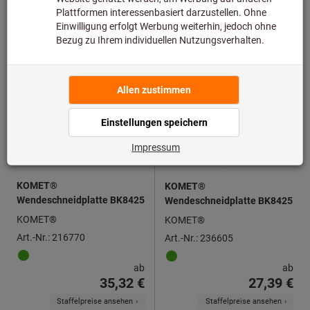
5 Varianten
7 Varianten
KOMET®
KOMET®
Wendeschneidplatte BK8425
Wendeschneidplatte BK8425
KOMET®
KOMET®
Art.-Nr.: 216770
Art.-Nr.: 236605
ab
ab
35,32 €
27,39 €
Staffelpreise ansehen
Staffelpreise ansehen