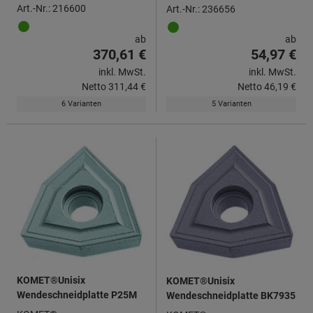
Art.-Nr.: 216600
Art.-Nr.: 236656
ab
ab
370,61 €
54,97 €
inkl. MwSt.
inkl. MwSt.
Netto
311,44 €
Netto
46,19 €
6 Varianten
5 Varianten
KOMET®Unisix
KOMET®Unisix
Wendeschneidplatte P25M
Wendeschneidplatte BK7935