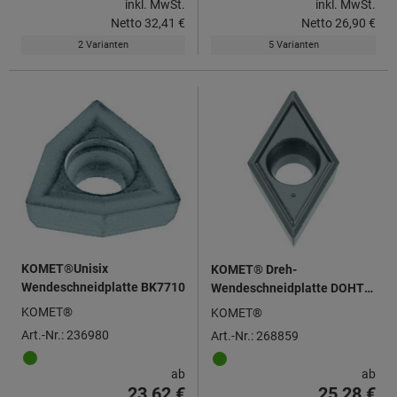
inkl. MwSt.
inkl. MwSt.
Netto
32,41 €
Netto
26,90 €
2 Varianten
5 Varianten
KOMET®Unisix
KOMET® Dreh-
Wendeschneidplatte BK7710
Wendeschneidplatte DOHT
070202, neutral
KOMET®
KOMET®
Art.-Nr.: 236980
Art.-Nr.: 268859
ab
ab
23,62 €
25,28 €