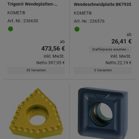
Trigon® Wendeplatten-
Wendeschneidplatte BK7935
Vollbohrer mit Kombischaft,
KOMET®
KOMET®
für Wendeschneidplatten
Art.-Nr.: 236630
Art.-Nr.: 236576
WOEX
ab
26,41 €
ab
473,56 €
Staffelpreise ansehen
inkl. MwSt.
inkl. MwSt.
Netto
397,95 €
Netto
22,19 €
35 Varianten
5 Varianten