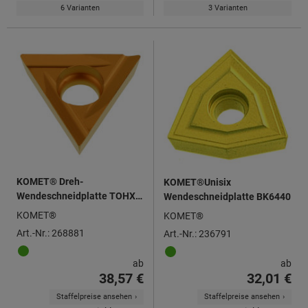
6 Varianten
3 Varianten
KOMET® Dreh-
KOMET®Unisix
Wendeschneidplatte TOHX
Wendeschneidplatte BK6440
090202, links
KOMET®
KOMET®
Art.-Nr.: 268881
Art.-Nr.: 236791
ab
ab
38,57 €
32,01 €
Staffelpreise ansehen
Staffelpreise ansehen