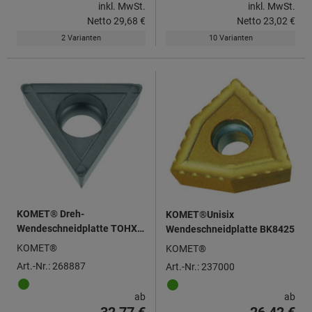
inkl. MwSt.
inkl. MwSt.
Netto
29,68 €
Netto
23,02 €
2 Varianten
10 Varianten
KOMET® Dreh-
KOMET®Unisix
Wendeschneidplatte TOHX
Wendeschneidplatte BK8425
090204, neutral
KOMET®
KOMET®
Art.-Nr.: 268887
Art.-Nr.: 237000
ab
ab
32,77 €
26,42 €