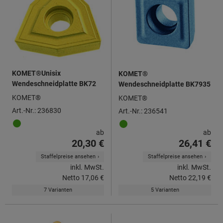
KOMET®Unisix
KOMET®
Wendeschneidplatte BK72
Wendeschneidplatte BK7935
KOMET®
KOMET®
Art.-Nr.: 236830
Art.-Nr.: 236541
ab
ab
20,30 €
26,41 €
Staffelpreise ansehen
Staffelpreise ansehen
inkl. MwSt.
inkl. MwSt.
Netto
17,06 €
Netto
22,19 €
7 Varianten
5 Varianten