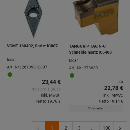
VCMT 160402, Sorte: IC807
TANGGRIP TAG N-C
Schneideinsatz IC5400
Iscar
Iscar
Art.-Nr.: 261390 IC807
Art.-Nr.: 273630
23,44 €
ab
22,78 €
Preis pro 1 Stück
inkl. MwSt.
inkl. MwSt.
Netto
19,70 €
Netto
19,14 €
3 Varianten
1
2
3
...
100