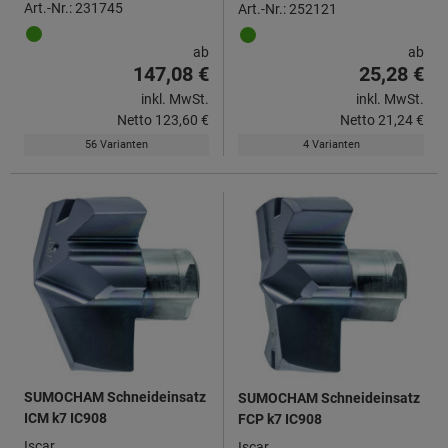
Art.-Nr.: 231745
Art.-Nr.: 252121
ab
ab
147,08 €
25,28 €
inkl. MwSt.
inkl. MwSt.
Netto
123,60 €
Netto
21,24 €
56 Varianten
4 Varianten
SUMOCHAM Schneideinsatz
SUMOCHAM Schneideinsatz
ICM k7 IC908
FCP k7 IC908
Iscar
Iscar