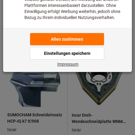
ab
ab
23,28 €
137,09 €
inkl. MwSt.
inkl. MwSt.
Netto
19,56 €
Netto
115,20 €
4 Varianten
58 Varianten
SUMOCHAM Schneideinsatz
Iscar Dreh-
HCP-IQ k7 IC908
Wendeschneidplatte WNMG
080408, für mittlere
Iscar
Iscar
Bearbeitung