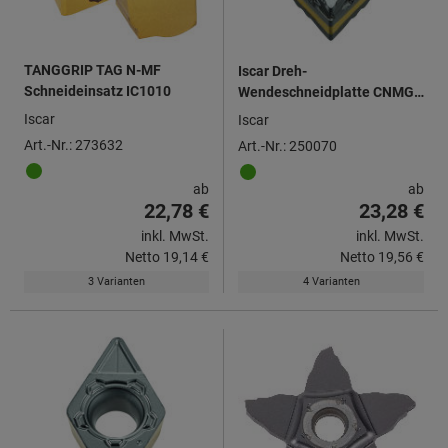
TANGGRIP TAG N-MF
Iscar Dreh-
Schneideinsatz IC1010
Wendeschneidplatte CNMG
120404, für
Iscar
Iscar
Schlichtbearbeitung
Art.-Nr.: 273632
Art.-Nr.: 250070
ab
ab
22,78 €
23,28 €
inkl. MwSt.
inkl. MwSt.
Netto
19,14 €
Netto
19,56 €
3 Varianten
4 Varianten