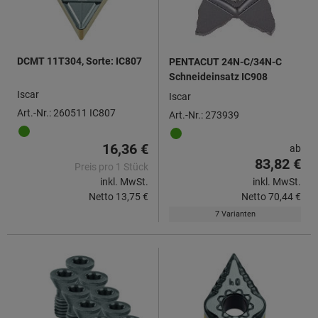
DCMT 11T304, Sorte: IC807
PENTACUT 24N-C/34N-C
Schneideinsatz IC908
Iscar
Iscar
Art.-Nr.: 260511 IC807
Art.-Nr.: 273939
16,36 €
ab
83,82 €
Preis pro 1 Stück
inkl. MwSt.
inkl. MwSt.
Netto
13,75 €
Netto
70,44 €
7 Varianten