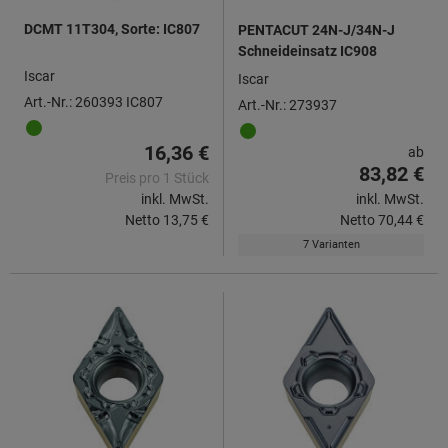
DCMT 11T304, Sorte: IC807
PENTACUT 24N-J/34N-J
Schneideinsatz IC908
Iscar
Iscar
Art.-Nr.: 260393 IC807
Art.-Nr.: 273937
16,36 €
ab
83,82 €
Preis pro 1 Stück
inkl. MwSt.
inkl. MwSt.
Netto
13,75 €
Netto
70,44 €
7 Varianten