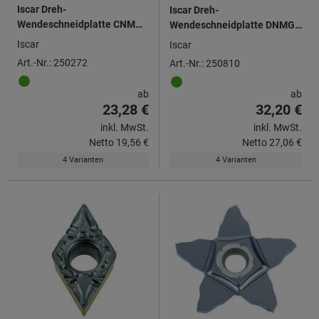
Iscar Dreh-
Iscar Dreh-
Wendeschneidplatte CNMG
Wendeschneidplatte DNMG
120412, für mittlere
150608, für mittlere
Iscar
Iscar
Bearbeitung
Bearbeitung
Art.-Nr.: 250272
Art.-Nr.: 250810
ab
ab
23,28 €
32,20 €
inkl. MwSt.
inkl. MwSt.
Netto
19,56 €
Netto
27,06 €
4 Varianten
4 Varianten