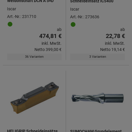
Weldonschaft DCN A 5×D
Schneideinsatz IC5400
Iscar
Iscar
Art.-Nr.: 231710
Art.-Nr.: 273636
ab
ab
474,81 €
22,78 €
inkl. MwSt.
inkl. MwSt.
Netto
399,00 €
Netto
19,14 €
36 Varianten
3 Varianten
HELIGRIP Schneideinsätze
SUMOCHAM Grundelement