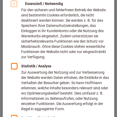
46 Varianten
ab
5,53 €
inkl. MwSt.
zzgl. Versandkosten
Netto
4,65 €
Zu den Varianten
Henkellocheisen-Satz
RENNSTEIG
Art.-Nr.: 832011
Lieferbar
3 Varianten
ab
76,64 €
inkl. MwSt.
zzgl. Versandkosten
Netto
64,40 €