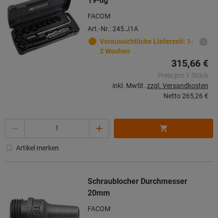
19-tlg
FACOM
Art.-Nr.: 245.J1A
Voraussichtliche Lieferzeit: 1-
2 Wochen
315,66 €
Preis pro 1 Stück
inkl. MwSt.
zzgl. Versandkosten
Netto
265,26 €
Menge
Artikel merken
Schraublocher Durchmesser
20mm
FACOM