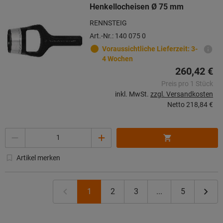
Henkellocheisen Ø 75 mm
RENNSTEIG
Art.-Nr.: 140 075 0
Voraussichtliche Lieferzeit: 3-
4 Wochen
260,42 €
Preis pro 1 Stück
inkl. MwSt.
zzgl. Versandkosten
Netto
218,84 €
Menge
Artikel merken
1
2
3
...
5