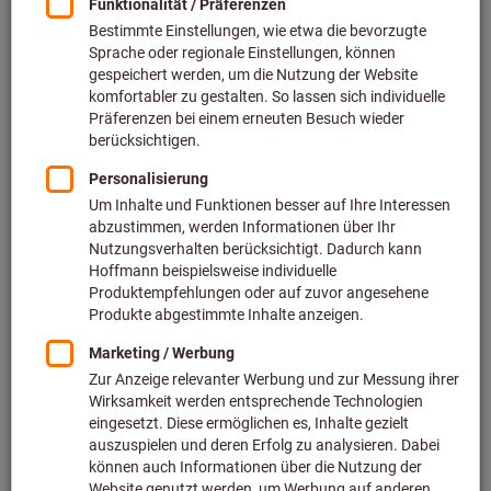
Zu den Varianten
Schraublocher Durchmesser 6mm
FACOM
Art.-Nr.: 245A.T6
Voraussichtliche Lieferzeit: 1-
2 Wochen
7,77 €
Preis pro 1 Stück
inkl. MwSt.
zzgl. Versandkosten
Netto
6,53 €
Menge
Artikel merken