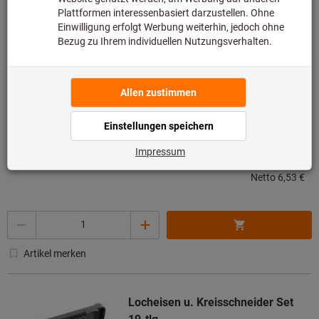
Schraublocher Durchmesser 8mm
FACOM
Art.-Nr.: 245A.T8
Voraussichtliche Lieferzeit: 1-
2 Wochen
7,77 €
Preis pro 1 Stück
inkl. MwSt.
zzgl. Versandkosten
Netto
6,53 €
Menge
Artikel merken
Locheisen u. Kreisschneider Set