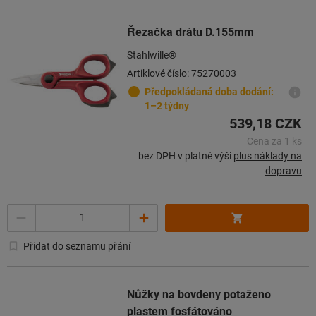
Řezačka drátu D.155mm
Stahlwille®
Artiklové číslo: 75270003
Předpokládaná doba dodání:
1–2 týdny
539,18 CZK
Cena za 1 ks
bez DPH v platné výši
plus náklady na
dopravu
Množství
Přidat do seznamu přání
Nůžky na bovdeny potaženo
plastem fosfátováno