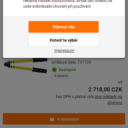
Množství
Přidat do seznamu přání
Nůžky na ocelová lana a kabely
BAUDAT
Artiklové číslo: 731720
Dostupné
3 varianty
od
2 718,00 CZK
bez DPH v platné výši
plus náklady na
dopravu
K variantám