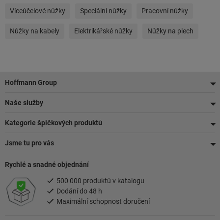
Víceúčelové nůžky
Speciální nůžky
Pracovní nůžky
Nůžky na kabely
Elektrikářské nůžky
Nůžky na plech
Zápatí
Hoffmann Group
Naše služby
Kategorie špičkových produktů
Jsme tu pro vás
Rychlé a snadné objednání
500 000 produktů v katalogu
Dodání do 48 h
Maximální schopnost doručení