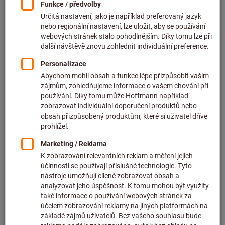
Cena za 1 ks
bez DPH v platné výši
plus náklady na
dopravu
Množství
Přidat do seznamu přání
Štípací kleště na drátěná lana,
Celková délka: 190mm
Artiklové číslo: 731500 190
Ihned k dodání
952,00 CZK
Cena za 1 ks
bez DPH v platné výši
plus náklady na
dopravu