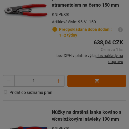
atramentolem na černo 150 mm
KNIPEX®
Artiklové číslo: 95 61 150
Předpokládaná doba dodání:
1–2 týdny
638,04 CZK
Cena za 1 ks
bez DPH v platné výši
plus náklady na
dopravu
Množství
Přidat do seznamu přání
Nůžky na dratěná lanka kováno s
vícesložkovými návleky 190 mm
KNIPEX®