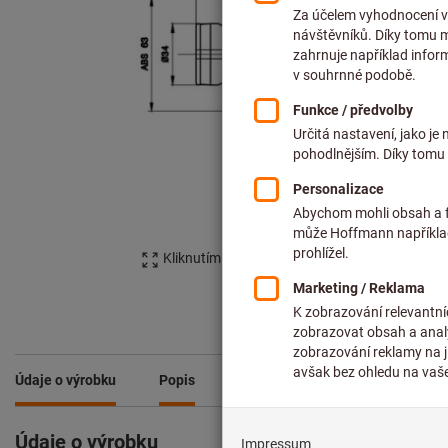
Kliknutím zvětšíte obrázek
Údaje o výrobku
Popis
Porovnejte produkty
Ze ser
Údaje o výrobku