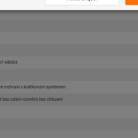
07-ABS63
vé rozhraní s kuličkovým systémem
t bez udání rozměrů bez chlazení