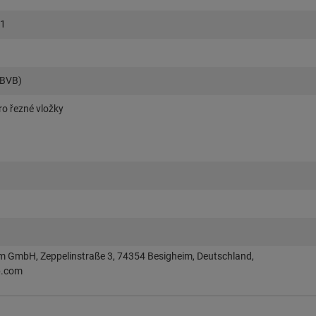
 1
(BVB)
ro řezné vložky
im GmbH, Zeppelinstraße 3, 74354 Besigheim, Deutschland,
p.com