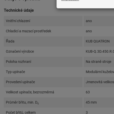
Technické údaje
Vnitřní chlazení
ano
Chladicí a mazací prostředek
ano
Řada
KUB QUATRON
Označení výrobce
KUB-Q.3D.450.R.
Poloha rozhraní
Na straně stroje
Typ upínače
Modulární kuželo
Provedení upínače
Jmenovitá velikos
Velikost upínače, bezrozměrná
63
Průměr břitu, min. D
45 mm
c
Počet břitů, celkem
3