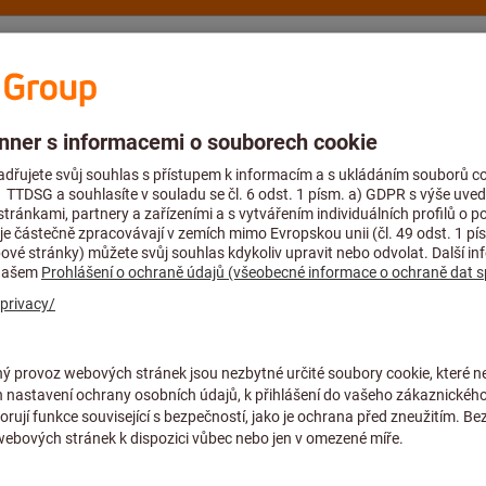
ví a podpora
Hoffmann Group
Blog
álové vrtáky a vrtáky do plného s vyměnitelnými destičkami
Vrták do
VLOŽTE VRTÁK
Q.3D.450.R.07
Artiklové číslo:
U12 34500
Cena za 1 ks