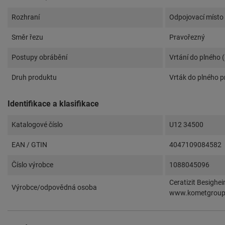
Rozhraní
Odpojovací místo
Směr řezu
Pravořezný
Postupy obrábění
Vrtání do plného 
Druh produktu
Vrták do plného p
Identifikace a klasifikace
Katalogové číslo
U12 34500
EAN / GTIN
4047109084582
Číslo výrobce
1088045096
Ceratizit Besighe
Výrobce/odpovědná osoba
www.kometgrou