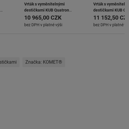
Vrták s vyměnitelnými
Vrták s vyměniteln
destičkami KUB Quatron
destičkami KUB Qu
KUB-Q.2D.175.R.05-K25
KUB-Q.2D.185.R.06
10 965,00 CZK
11 152,50 CZ
bez DPH v platné výši
bez DPH v platné vý
stičkami
Značka:
KOMET®