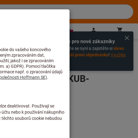
CZ
(
cs
)
Přihlášení
Košík
Přímý nákup
Výhradně pro nové zákazníky
%
Zaregistrujte se nyní a zajistěte si
slevu
 plného s vyměnitelnými destičkami
-20% na vaši první objednávku
!
Využijte
slevu nyní!
 KUB QUATRON KUB-
-ABS63