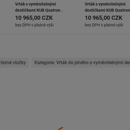
Vrták s vyměnitelnými
Vrták s vyměnitelnými
destičkami KUB Quatron
destičkami KUB Quatron
KUB-Q.2D.155.R.05-K20
KUB-Q.2D.160.R.05-K20
10 965,00 CZK
10 965,00 CZK
bez DPH v platné výši
bez DPH v platné výši
 řezné vložky
Kategorie:
Vrták do plného s vyměnitelnými de