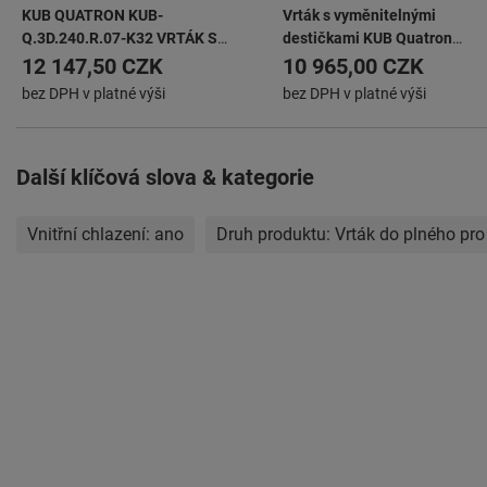
KUB QUATRON KUB-
Vrták s vyměnitelnými
Q.3D.240.R.07-K32 VRTÁK S
destičkami KUB Quatron
VYMĚNITELNÝMI
KUB-Q.2D.140.R.05-K20
12 147,50 CZK
10 965,00 CZK
BŘITOVÝMI DESTIČKAMI
bez DPH v platné výši
bez DPH v platné výši
Další klíčová slova & kategorie
Vnitřní chlazení:
ano
Druh produktu:
Vrták do plného pro