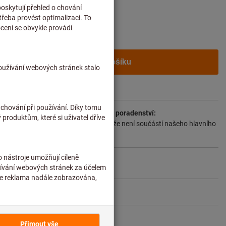
y na dopravu
í zákazníky po
přihlášení.
Do košíku
 2–3 týdny
dlouženou dodací lhůtu a omezené poradenství:
 objednáváme přímo u výrobce, protože není součástí našeho hlavního
ji nemáme skladem.
Informace
Sdílet artikl