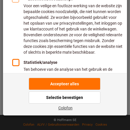
Snel en veilig bestellen
500.000 vermelde artikelen
Levering binnen 48 uur
Maximale leveringscapaciteit
Betaalwijzen
Volg ons
© Hoffmann SE
Colofon
ALVV / Gebruiksvoorwaarden
Privacy
Cookies