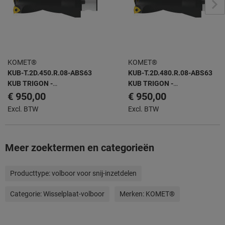
KOMET®
KOMET®
KUB-T.2D.450.R.08-ABS63
KUB-T.2D.480.R.08-ABS63
KUB TRIGON -
KUB TRIGON -
WISSELPLAATBOOR
WISSELPLAATBOOR
€ 950,00
€ 950,00
Excl. BTW
Excl. BTW
Meer zoektermen en categorieën
Producttype:
volboor voor snij-inzetdelen
Categorie:
Wisselplaat-volboor
Merken:
KOMET®