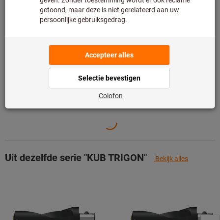
Toevoegen aan wenslijst
Artikel delen
Productdetails
Omschrijving
Uit dezelfde serie "KUB TRIGON"
Bekijk alles