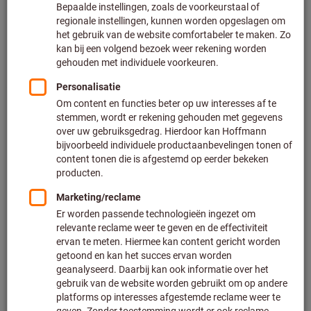
Prijs per 1 Stuk
Excl. BTW
Excl. verzendkosten
Klantspecifieke prijzen voor zakelijke klanten na
registratie
/ aanmelding.
Aantal
Aan de winkelwagen toevoegen
Geschatte levertijd: 2-3 weken
Let op de langere levertijd en beperkt advies:
Doordat het niet tot ons hoofdassortiment behoort en
daardoor niet bij ons op voorraad is, bestellen wij dit
artikel voor u rechtstreeks bij de fabrikant.
Info