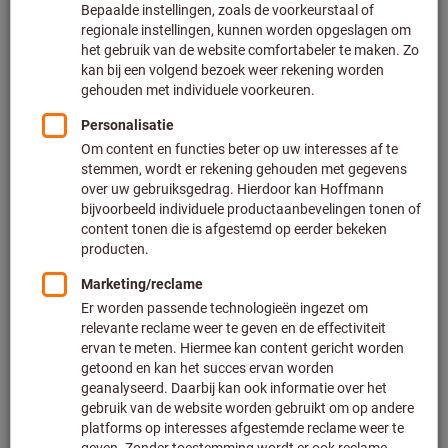
Prijs per 1 Stuk
Excl. BTW
Excl. verzendkosten
Klantspecifieke prijzen voor zakelijke klanten na
registratie
/ aanmelding.
Aantal scharnierpunten:
1
Kleur:
A.u.b. selecteren
Aantal
Aan de winkelwagen toevoegen