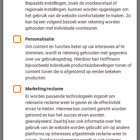
Klik om de afbeelding te vergroten
Prijs per 1 Stuk
Excl. BTW
Excl. verzendkosten
Klantspecifieke prijzen voor zakelijke klanten na
registratie
/ aanmelding.
Aantal