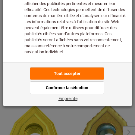
assortiment principal et n’est donc pas en stock chez
nous.
Infos
Ajouter à la liste de favoris
Partager l’article
Détails du produit
Description
De la même série "Unisix"
Afficher tout