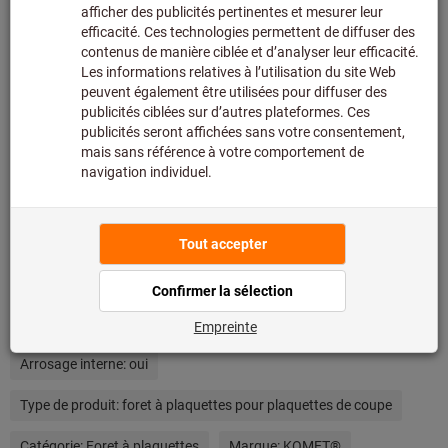
assortiment principal et n’est donc pas en stock chez
nous.
Infos
Ajouter à la liste de favoris
Partager l’article
Détails du produit
Description
Autres critères de recherche et catégories
Arrosage interne:
oui
Type de produit:
foret à plaquettes pour plaquettes de coupe
Catégorie:
Foret à plaquettes
Marque:
KOMET®