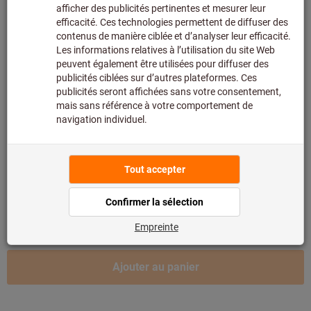
De 6 Jeux
6,85 €
/ 1 Jeu
Fixer le prix 45 unités (0,15 € / 1 Unité)
Type:
%
Remise
2
5508
5511
5512
5516
5522
5524
Voulez-vous commander plusieurs articles en même temps ?
Vers la saisie rapide
Quantité
Ajouter au panier