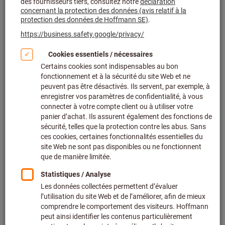
Recharge QuickFix, Type: 2
Réf.:
098432 2