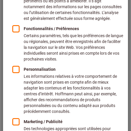
Cliquer pour agrandir l’image
Fixer le prix 45 unités (0,18 € / 1 Unité)
+ TVA en vigueur
Prix et frais de livraison
Prix personnalisés pour les clients professionnels après
connexion.
Echelle de prix:
Prix du lot 45 Unité
8,22 €
/ 1 Jeu
Fixer le prix 45 unités (0,18 € / 1 Unité)