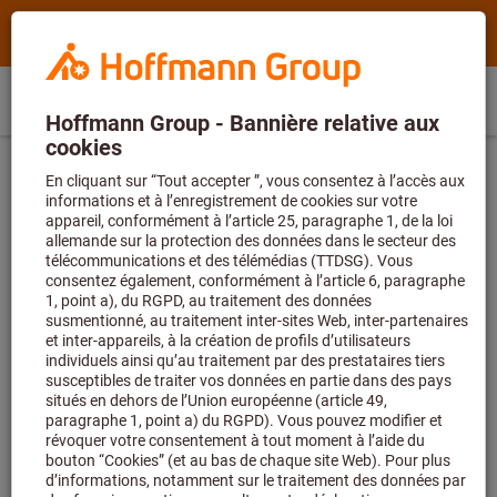
Rechercher
Terme
Hoffmann
de
Group
recherche,
Commande
Se
Home
Hoffmann
produit,
BE
(
fr
)
Menu
Panier
directe
connecter
Group
numéro
Équipements de protection
Vêtements de protection
site
d’article,
navigation
catégorie,
Vêtements de protection contre le feu
EAN/GTIN,
marque...
et pour soudeurs
Catégories
Vestes ignifugées (183)
Pantalons ignifugés (365)