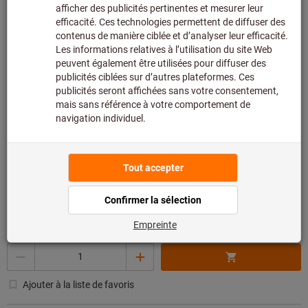
livraison
Accéder aux variantes
Foulard de soudeur, Type: ONE
Réf.: 091439 ONE
415 article(s) en stock
5,75 €
Prix par 1 Unité
+ TVA en vigueur
Prix et frais de
livraison
Quantité
Ajouter à la liste de favoris