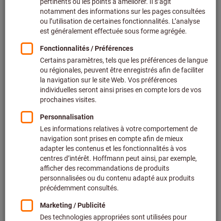
Couvre-chefs de protection pour soudeurs (6)
Filtrer et trier
1728
produits
Produits
Tablier de soudeur
BEST-seller
Réf.: 091437
Livrable
3 variantes
De
40,60 €
+ TVA en vigueur
Prix et frais de