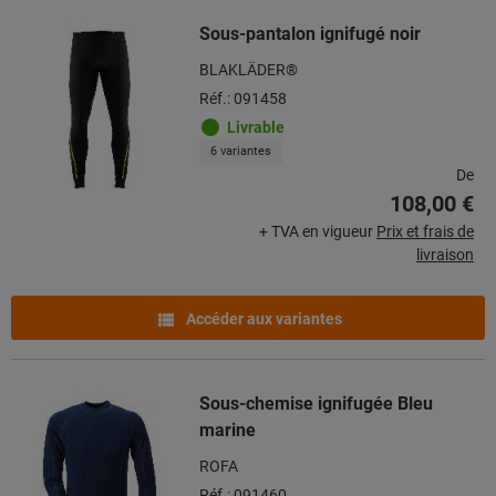
Sous-pantalon ignifugé noir
BLAKLÄDER®
Réf.: 091458
Livrable
6 variantes
De
108,00 €
+ TVA en vigueur
Prix et frais de
livraison
Accéder aux variantes
Sous-chemise ignifugée Bleu
marine
ROFA
Réf.: 091460