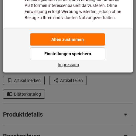
Menge
In den Warenkorb
Lieferzeit ca.
1-2 Werktage
Sofort lieferbar
Artikel merken
Artikel teilen
Blätterkatalog
Produktdetails