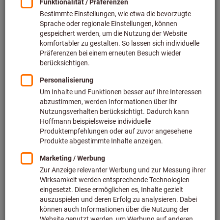
Preis pro 1 Stück
zzgl. MwSt.
zzgl. Versandkosten
Individuelle Preisanzeige für Geschäftskunden nach
Anmeldung.
Staffelpreise:
ab 1 Stück
139,83 €
/ 1 Stück
ab 2 Stück
116,53 €
/ 1 Stück
Steigung (mm):
1
1,5
2
2,5
3