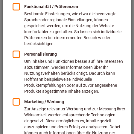
Sie erfahren etwas über:
Welche Vorteile bietet die automatisierte
Nachbearbeitung für Ihre Fertigung
Umfassendes Fachwissen über verschiedene
Schleifmedien, Behandlungsmittel (Compounds) und
deren optimale Anwendung für unterschiedliche
Werkstoffe und Bauteile
Tipps zur Auswahl des richtigen Gleitschleifverfahrens
für Ihre Bauteile
Unser Experte zeigt Ihnen die neuesten Entwicklungen im
Bereich des Gleitschleifens und gibt Ihnen wertvolle Einblicke
in bewährte Verfahren. Erfahren Sie, wie Gleitschleifen Ihre
Fertigungsprozesse optimieren und die Qualität Ihrer
Bauteile verbessern kann. Melden Sie sich jetzt an und
profitieren Sie von dem Fachwissen unseres Experten!