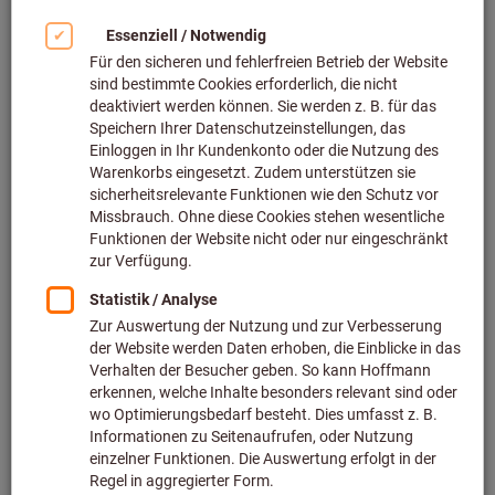
Wie Gleitschleifen und
Automatisierung Ihre Prozesse
auf das nächste Level heben
Entdecken Sie die vielfältigen Vorteile des Gleitschleifens für
Ihre Fertigung! Unser kostenloses Webinar bietet Ihnen einen
tiefen Einblick, wie Gleitschleifen Ihre Produktionsprozesse
optimieren kann. Erfahren Sie, wie Sie Entgratungs-, Schleif-,
Reinigungs- und Polierprozesse automatisieren können, um
wertvolle Ressourcen wie Zeit und Kosten zu sparen.
Steigern Sie Ihre Fertigungstiefe und verbessern Sie die
Qualität Ihrer Bauteile durch präzise und effektive
Gleitschleiftechniken.
Melden Sie sich jetzt an und profitieren Sie sofort von
unserem Expertenwissen!