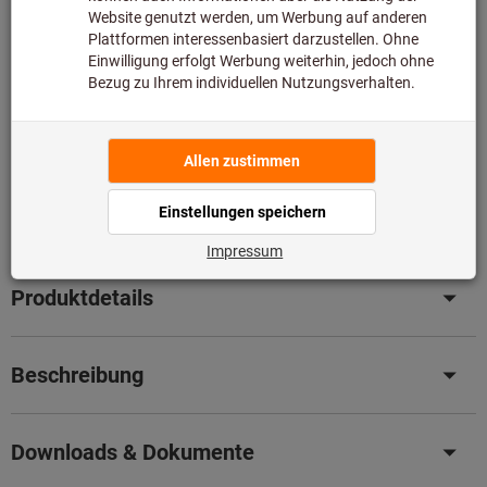
Diesen Artikel bestellen wir für Sie direkt beim Hersteller,
da er nicht Bestandteil unseres Hauptsortiments ist und
somit nicht bei uns auf Lager liegt.
Infos
Original-Nachschliff für Original Leistung
– Senken Sie
jetzt ganz einfach Ihre Kosten mit unserem
professionellen Nachschleifservice.
Details
Artikel merken
Artikel teilen
Produktdetails
Beschreibung
Downloads & Dokumente