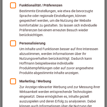
Preis pro 1 Stück
zzgl. MwSt.
zzgl. Versandkosten
Individuelle Preisanzeige für Geschäftskunden nach
Anmeldung.
Menge
In den Warenkorb
Voraussichtliche Lieferzeit: 2-3 Wochen
Bitte beachten Sie die Lieferzeit und eingeschränkte
Beratung: