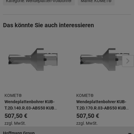
Kategorie:
Wendeplatten-Vollbohrer
Marke:
KOMET®
Das könnte Sie auch interessieren
KOMET®
KOMET®
Wendeplattenbohrer KUB-
Wendeplattenbohrer KUB-
T.2D.140.R.03-ABS50 KUB
T.2D.170.R.03-ABS50 KUB
TRIGON -
TRIGON -
507,50 €
507,50 €
zzgl. MwSt.
zzgl. MwSt.
Fußzeile
Hoffmann Group