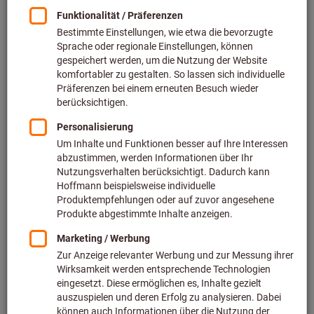
Preis pro 1 Stück
zzgl. MwSt.
zzgl. Versandkosten
Individuelle Preisanzeige für Geschäftskunden nach
Anmeldung.
Menge
In den Warenkorb
Voraussichtliche Lieferzeit: 2-3 Wochen
Bitte beachten Sie die Lieferzeit und eingeschränkte
Beratung:
Diesen Artikel bestellen wir für Sie direkt beim Hersteller,
da er nicht Bestandteil unseres Hauptsortiments ist und