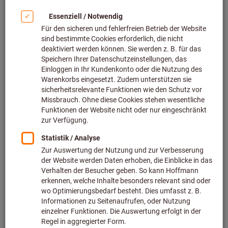
12 Varianten
ab
156,00 €
zzgl. MwSt.
zzgl. Versandkosten
Zu den Varianten
Schrumpffutter mit
Kühlkanalbohrung HSK-A 63 kurz
Art.-Nr.: 308187
Lieferbar
12 Varianten
ab
198,00 €
zzgl. MwSt.
zzgl. Versandkosten