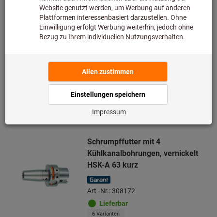
Art.-Nr.: 308189
Lieferbar
12 Varianten
ab
210,00 €
zzgl. MwSt.
zzgl. Versandkosten
Zu den Varianten
Schrumpffutter mit 4
Kühlkanalbohrungen, vernickelt
HSK-A 63 kurz
Art.-Nr.: 308172
Lieferbar
6 Varianten