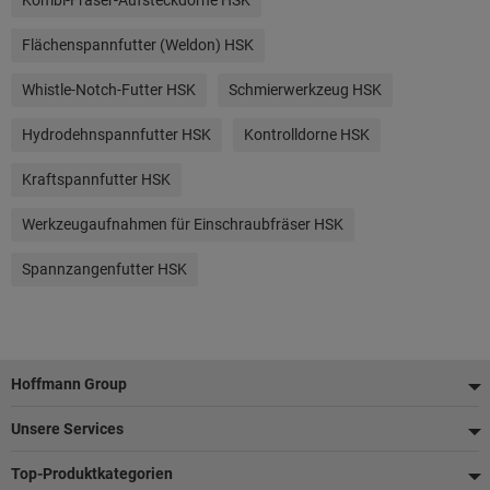
Kombi-Fräser-Aufsteckdorne HSK
Flächenspannfutter (Weldon) HSK
Whistle-Notch-Futter HSK
Schmierwerkzeug HSK
Hydrodehnspannfutter HSK
Kontrolldorne HSK
Kraftspannfutter HSK
Werkzeugaufnahmen für Einschraubfräser HSK
Spannzangenfutter HSK
Fußzeile
Hoffmann Group
Unsere Services
Top-Produktkategorien