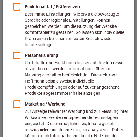
Zu den Varianten
Schrumpffutter 3°, schlank HSK-A
63 A = 120
Art.-Nr.: 308318
Lieferbar
7 Varianten
ab
191,00 €
zzgl. MwSt.
zzgl. Versandkosten
Zu den Varianten
Schrumpffutter HSK-A 63 A = 120